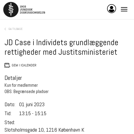
GA TILBAGE
JD Case i Individets grundlæggende
rettigheder med Justitsministeriet
GEM I ICALENDER
Detaljer
Kun for medlemmer
OBS: Begrænsede pladser
Dato:
01 juni 2023
Tid:
13:15 - 15:15
Sted:
Slotsholmsgade 10, 1216 København K