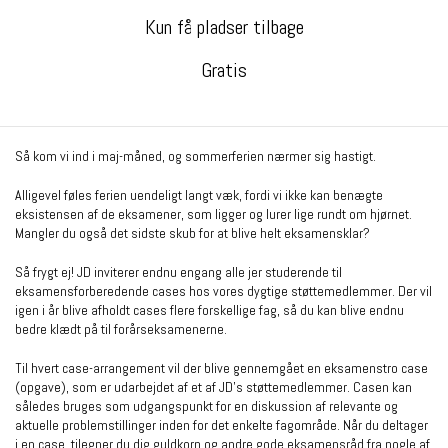
Kun få pladser tilbage
Gratis
Så kom vi ind i maj-måned, og sommerferien nærmer sig hastigt.
Alligevel føles ferien uendeligt langt væk, fordi vi ikke kan benægte
eksistensen af de eksamener, som ligger og lurer lige rundt om hjørnet.
Mangler du også det sidste skub for at blive helt eksamensklar?
Så frygt ej! JD inviterer endnu engang alle jer studerende til
eksamensforberedende cases hos vores dygtige støttemedlemmer. Der vil
igen i år blive afholdt cases flere forskellige fag, så du kan blive endnu
bedre klædt på til forårseksamenerne.
Til hvert case-arrangement vil der blive gennemgået en eksamenstro case
(opgave), som er udarbejdet af et af JD’s støttemedlemmer. Casen kan
således bruges som udgangspunkt for en diskussion af relevante og
aktuelle problemstillinger inden for det enkelte fagområde. Når du deltager
i en case, tilegner du dig guldkorn og andre gode eksamensråd fra nogle af