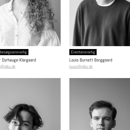
besøgsansvarlig
Eventansvarlig
 Dyrhauge-Klargaard
Louis Burnett Borggaard
@jdku.dk
louis@jdku.dk