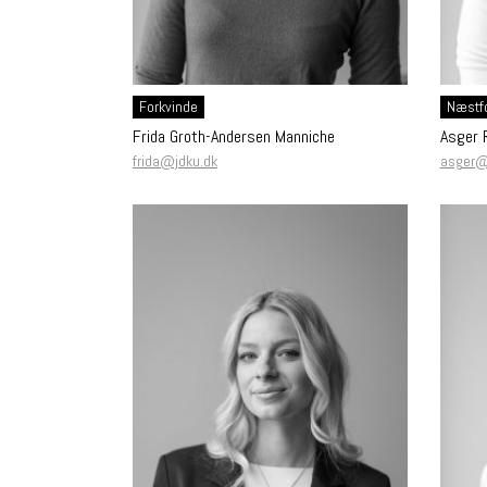
Forkvinde
Næstf
Frida Groth-Andersen Manniche
Asger 
frida@jdku.dk
asger@