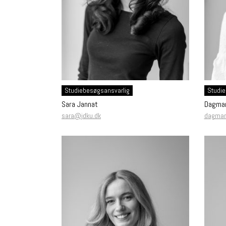
Studiebesøgsansvarlig
Studie
Sara Jannat
Dagmar
sara@jdku.dk
dagmar