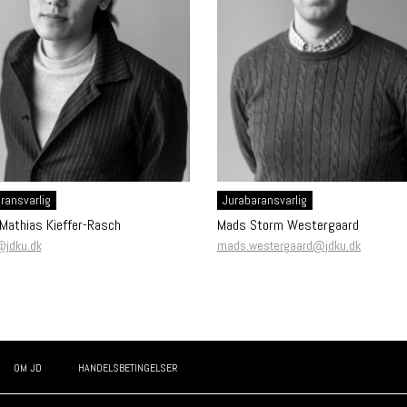
ransvarlig
Jurabaransvarlig
 Mathias Kieffer-Rasch
Mads Storm Westergaard
@jdku.dk
mads.westergaard@jdku.dk
OM JD
HANDELSBETINGELSER