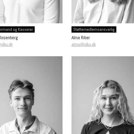
ormand og Kasserer
Støttemedlemsansvarlig
Rosenberg
Alma Riber
jdku.dk
alma@jdku.dk