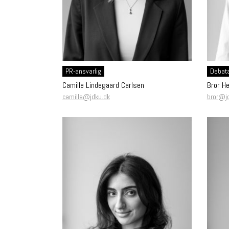
PR-ansvarlig
Debata
Camille Lindegaard Carlsen
Bror H
camille@jdku.dk
bror@j