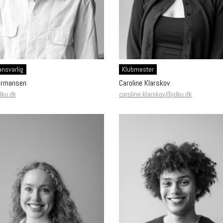
nsvarlig
Klubmester
ermansen
Caroline Klarskov
dku.dk
caroline.klarskov@jdku.dk