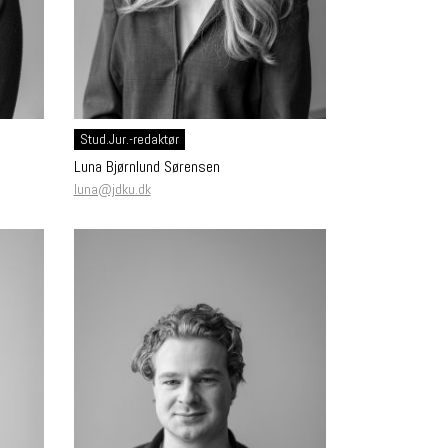
Stud.Jur.-redaktør
Luna Bjørnlund Sørensen
luna@jdku.dk