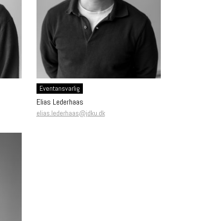
Eventansvarlig
Elias Lederhaas
elias.lederhaas@jdku.dk