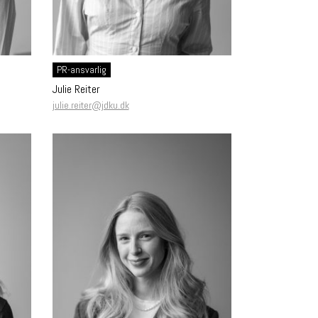
PR-ansvarlig
Julie Reiter
julie.reiter@jdku.dk