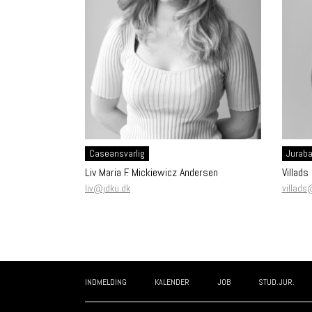
Caseansvarlig
Juraba
Liv Maria F. Mickiewicz Andersen
Villads
liv@jdku.dk
villads
INDMELDING
KALENDER
JOB
STUD.JUR.