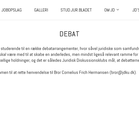
JOBOPSLAG
GALLERI
STUD.JUR.BLADET
OM JD
JD’
DEBAT
e de studerende til en række debatarrangementer, hvor såvel juridiske som samfunds
l være med til at skabe en anderledes, men mindst ligeså relevant ramme for de
lige holdninger, og det er således Juridisk Diskussionsklubs mål, at debatterne
en til at rette henvendelse til Bror Cornelius Frich Hermansen (bror@jdku.dk).