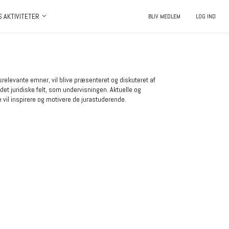
S AKTIVITETER
BLIV MEDLEM
LOG IND
relevante emner, vil blive præsenteret og diskuteret af
t juridiske felt, som undervisningen. Aktuelle og
 vil inspirere og motivere de jurastuderende.