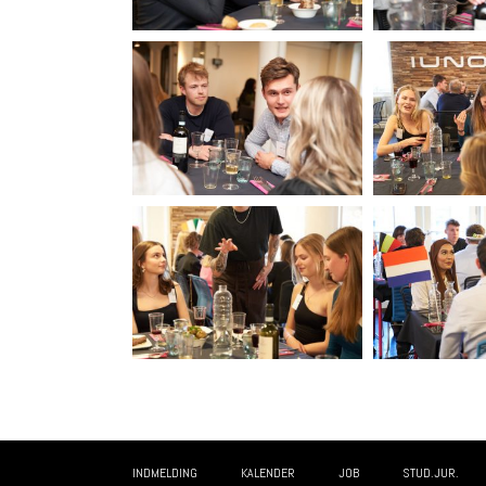
INDMELDING
KALENDER
JOB
STUD.JUR.