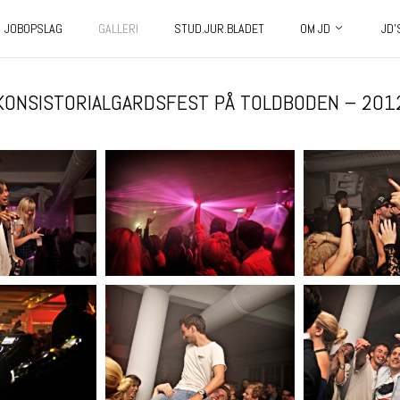
JOBOPSLAG
GALLERI
STUD.JUR.BLADET
OM JD
JD’
KONSISTORIALGARDSFEST PÅ TOLDBODEN – 201