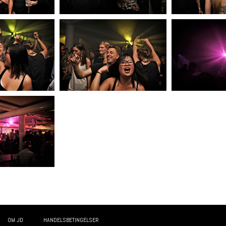
OM JD
HANDELSBETINGELSER