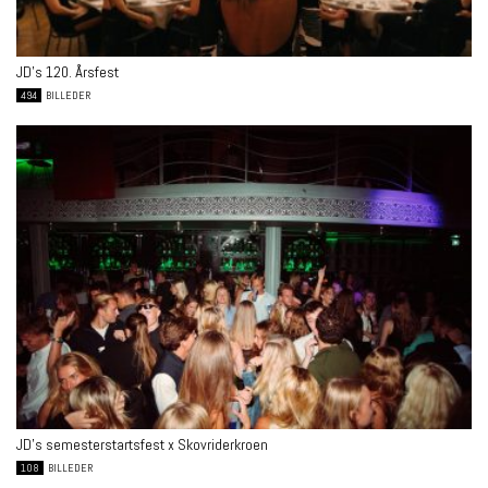
JD’s 120. Årsfest
494
BILLEDER
JD’s semesterstartsfest x Skovriderkroen
108
BILLEDER