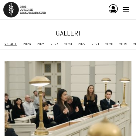
GALLERI
VIS ALLE
2026
2025
2024
2023
2022
2021
2020
2019
2