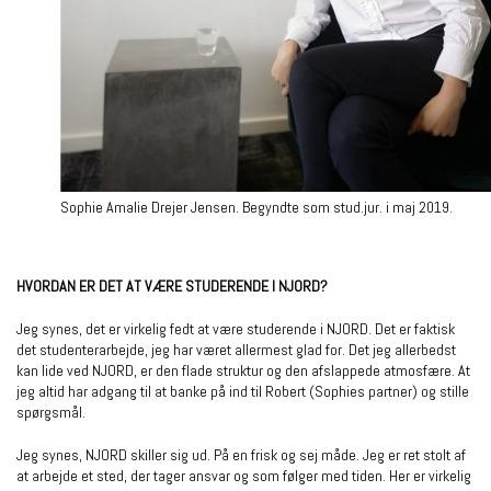
Sophie Amalie Drejer Jensen. Begyndte som stud.jur. i maj 2019.
HVORDAN ER DET AT VÆRE STUDERENDE I NJORD?
Jeg synes, det er virkelig fedt at være studerende i NJORD. Det er faktisk
det studenterarbejde, jeg har været allermest glad for. Det jeg allerbedst
kan lide ved NJORD, er den flade struktur og den afslappede atmosfære. At
jeg altid har adgang til at banke på ind til Robert (Sophies partner) og stille
spørgsmål.
Jeg synes, NJORD skiller sig ud. På en frisk og sej måde. Jeg er ret stolt af
at arbejde et sted, der tager ansvar og som følger med tiden. Her er virkelig