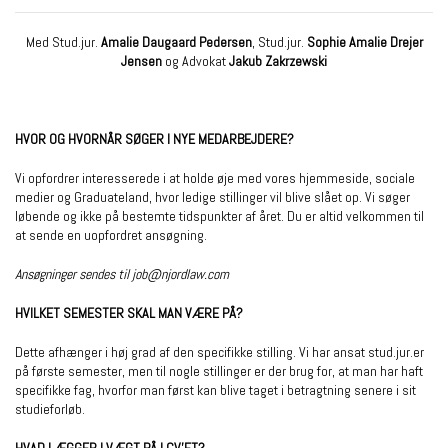
Med Stud.jur.
Amalie Daugaard Pedersen
, Stud.jur.
Sophie Amalie Drejer
Jensen
og Advokat
Jakub Zakrzewski
HVOR OG HVORNÅR SØGER I NYE MEDARBEJDERE?
Vi opfordrer interesserede i at holde øje med vores hjemmeside, sociale
medier og Graduateland, hvor ledige stillinger vil blive slået op. Vi søger
løbende og ikke på bestemte tidspunkter af året. Du er altid velkommen til
at sende en uopfordret ansøgning.
Ansøgninger sendes til
job@njordlaw.com
HVILKET SEMESTER SKAL MAN VÆRE PÅ?
Dette afhænger i høj grad af den specifikke stilling. Vi har ansat stud.jur.er
på første semester, men til nogle stillinger er der brug for, at man har haft
specifikke fag, hvorfor man først kan blive taget i betragtning senere i sit
studieforløb.