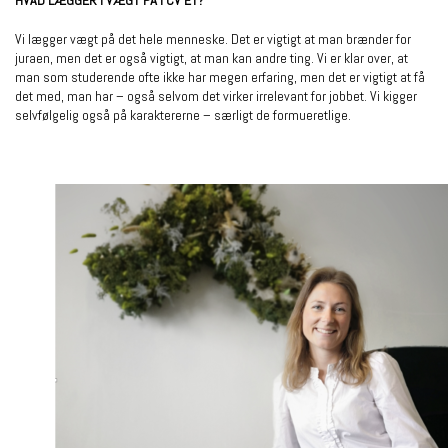
HVAD LÆGGER I VÆGT PÅ I CV’ET?
Vi lægger vægt på det hele menneske. Det er vigtigt at man brænder for
juraen, men det er også vigtigt, at man kan andre ting. Vi er klar over, at
man som studerende ofte ikke har megen erfaring, men det er vigtigt at få
det med, man har – også selvom det virker irrelevant for jobbet. Vi kigger
selvfølgelig også på karaktererne – særligt de formueretlige.