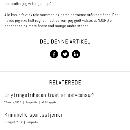
Det sætter jeg virkelig pris på.
Alle kan jo faktisk tale sammen og døren partnerne står reelt åben. Det
havde jeg ikke helt regnet med, selvom jeg godt vidste, at NJORD er
anderledes og mere åbent end mange andre steder.
DEL DENNE ARTIKEL
RELATEREDE
Er ytringsfriheden truet af selvcensur?
26 marts, 2015
|
Perspektiv
|
Af Bidragsyder
Kriminelle sportsstjerner
18 august, 2014
|
Perspektiv