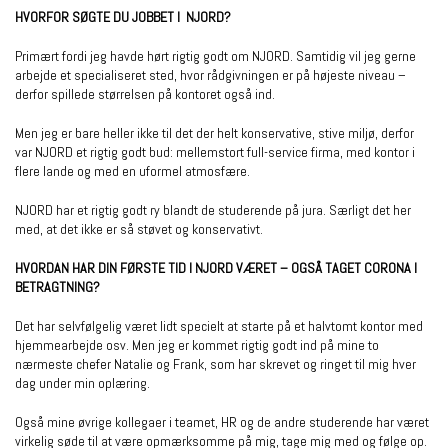
HVORFOR SØGTE DU JOBBET I
NJORD?
Primært fordi jeg havde hørt rigtig godt om NJORD. Samtidig vil jeg gerne
arbejde et specialiseret sted, hvor rådgivningen er på højeste niveau –
derfor spillede størrelsen på kontoret også ind.
Men jeg er bare heller ikke til det der helt konservative, stive miljø, derfor
var NJORD et rigtig godt bud: mellemstort full-service firma, med kontor i
flere lande og med en uformel atmosfære.
NJORD har et rigtig godt ry blandt de studerende på jura. Særligt det her
med, at det ikke er så støvet og konservativt.
HVORDAN HAR DIN FØRSTE TID I NJORD VÆRET – OGSÅ TAGET CORONA I
BETRAGTNING?
Det har selvfølgelig været lidt specielt at starte på et halvtomt kontor med
hjemmearbejde osv. Men jeg er kommet rigtig godt ind på mine to
nærmeste chefer Natalie og Frank, som har skrevet og ringet til mig hver
dag under min oplæring.
Også mine øvrige kollegaer i teamet, HR og de andre studerende har været
virkelig søde til at være opmærksomme på mig, tage mig med og følge op.