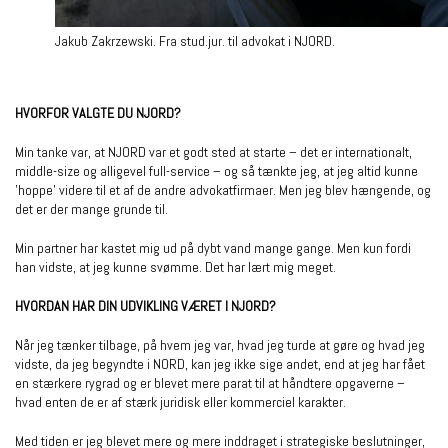
Jakub Zakrzewski. Fra stud.jur. til advokat i NJORD.
HVORFOR VALGTE DU NJORD?
Min tanke var, at NJORD var et godt sted at starte – det er internationalt,
middle-size og alligevel full-service – og så tænkte jeg, at jeg altid kunne
’hoppe’ videre til et af de andre advokatfirmaer. Men jeg blev hængende, og
det er der mange grunde til.
Min partner har kastet mig ud på dybt vand mange gange. Men kun fordi
han vidste, at jeg kunne svømme. Det har lært mig meget.
HVORDAN HAR DIN UDVIKLING VÆRET I NJORD?
Når jeg tænker tilbage, på hvem jeg var, hvad jeg turde at gøre og hvad jeg
vidste, da jeg begyndte i NORD, kan jeg ikke sige andet, end at jeg har fået
en stærkere rygrad og er blevet mere parat til at håndtere opgaverne –
hvad enten de er af stærk juridisk eller kommerciel karakter.
Med tiden er jeg blevet mere
og mere inddraget i strategiske beslutninger,