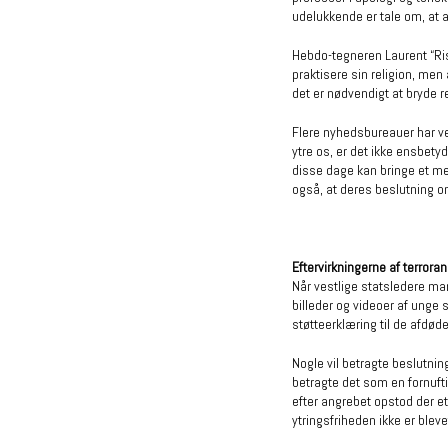
udelukkende er tale om, at a
Hebdo-tegneren Laurent “Riss
praktisere sin religion, men 
det er nødvendigt at bryde reg
Flere nyhedsbureauer har ved
ytre os, er det ikke ensbet
disse dage kan bringe et med
også, at deres beslutning om
Eftervirkningerne af terrora
Når vestlige statsledere ma
billeder og videoer af unge 
støtteerklæring til de afdøde
Nogle vil betragte beslutnin
betragte det som en fornufti
efter angrebet opstod der et
ytringsfriheden ikke er blevet