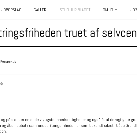
JOBOPSLAG
GALLERI
STUD.JUR.BLADET
OM JD
JD’
tringsfriheden truet af selvce
Perspektiv
de
tale og på skrift er én af de vigtigste frihedsrettigheder og også ét af de vigtigste g
ri og åben debat i samfundet. Ytringsfriheden er som bekendt sikret i både Grun
ion.