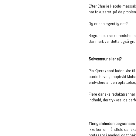
Efter Charlie Hebdo-massakr
har fokuseret på de problemat
Og er den egentlig det?
Begrundet i sikkerhedshensy
Danmark var dette også grun
Selvcensur eller ej?
Pia Kjærsgaard lader ikke ti
burde have genoptrykt Muham
endvidere af den opfattelse,
Flere danske redaktører har 
indhold, der trykkes, og derf
Ytringsfriheden begrænses 
Ikke kun en håndfuld danske
professor i apologi og tone