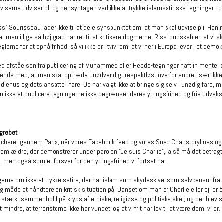
viserne udviser pli og hensyntagen ved ikke at trykke islamsatiriske tegninger i
” Sourisseau lader ikke til at dele synspunktet om, at man skal udvise pli. Han me
at man i lige så høj grad har ret til at kritisere dogmerne. Riss’ budskab er, at vi s
lerne for at opnå frihed, så vi ikke er i tvivl om, at vi her i Europa lever i et demokr
 afståelsen fra publicering af Muhammed eller Hebdo-tegninger haft in mente, at 
ydende med, at man skal optræde unødvendigt respektløst overfor andre. Især ikke,
iehus og dets ansatte i fare. De har valgt ikke at bringe sig selv i unødig fare,
 ikke at publicere tegningerne ikke begrænser deres ytringsfrihed og frie udveksl
ngrebet
rcherer gennem Paris, når vores Facebook feed og vores Snap Chat storylines o
som ældre, der demonstrerer under parolen ”Je suis Charlie”, ja så må det betrag
, men også som et forsvar for den ytringsfrihed vi fortsat har.
gerne om ikke at trykke satire, der har islam som skydeskive, som selvcensur fra
g måde at håndtere en kritisk situation på. Uanset om man er Charlie eller ej, er é
 stærkt sammenhold på kryds af etniske, religiøse og politiske skel, og der blev
 mindre, at terroristerne ikke har vundet, og at vi frit har lov til at være dem, vi er.