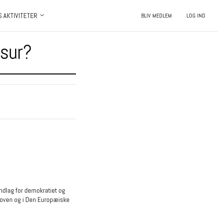
S AKTIVITETER
BLIV MEDLEM
LOG IND
nsur?
rundlag for demokratiet og
dloven og i Den Europæiske