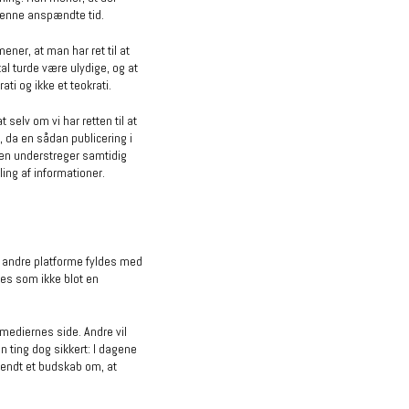
 denne anspændte tid.
ner, at man har ret til at
kal turde være ulydige, og at
ati og ikke et teokrati.
selv om vi har retten til at
 da en sådan publicering i
 men understreger samtidig
ing af informationer.
g andre platforme fyldes med
tes som ikke blot en
 mediernes side. Andre vil
n ting dog sikkert: I dagene
 sendt et budskab om, at