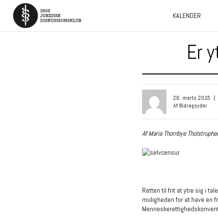
KALENDER
Er y
26. marts 2015
|
Af Bidragsyder
Af Maria Thornbye Tholstruphe
Retten til frit at ytre sig i 
muligheden for at have en f
Menneskerettighedskonvent