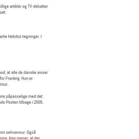
lige artikler og TV-debatter
uet.
rlie Hebdos tegninger. I
od, at alle de danske aviser
or Frankrig. Hun er
nsur.
 mere påpasselige med det
ands-Posten tilbage i 2005.
e om selvcensur. Også
ning. Han mener, at der