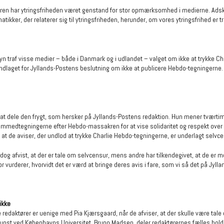
en har ytringsfriheden været genstand for stor opmærksomhed i medierne. Adskil
ikker, der relaterer sig til ytringsfriheden, herunder, om vores ytringsfrihed er tr
n traf visse medier – både i Danmark og i udlandet – valget om ikke at trykke Cha
dlaget for Jyllands-Postens beslutning om ikke at publicere Hebdo-tegningerne.
l at dele den frygt, som hersker på Jyllands-Postens redaktion. Hun mener tværtim
medtegningerne efter Hebdo-massakren for at vise solidaritet og respekt over f
 at de aviser, der undlod at trykke Charlie Hebdo-tegningerne, er underlagt selvce
dog afvist, at der er tale om selvcensur, mens andre har tilkendegivet, at de er
or vurderer, hvorvidt det er værd at bringe deres avis i fare, som vi så det på Jyll
ikke
 redaktører er uenige med Pia Kjærsgaard, når de afviser, at der skulle være tal
kunst ved Københavns Universitet, Bruno Madsen, deler redaktørernes fælles hold