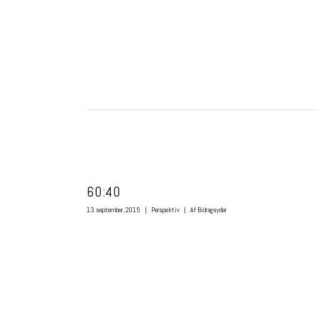
60:40
13 september, 2015
|
Perspektiv
|
Af Bidragsyder