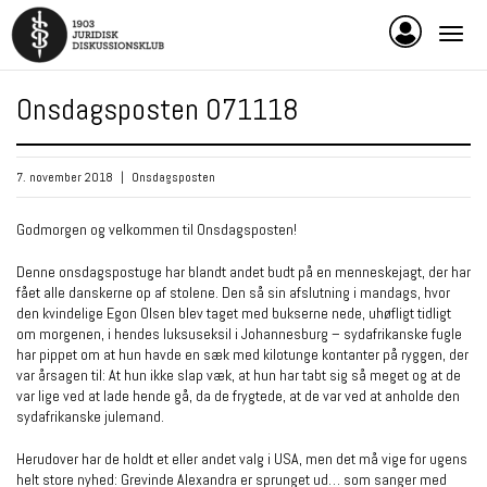
Onsdagsposten 071118
7. november 2018
|
Onsdagsposten
Godmorgen og velkommen til Onsdagsposten!
Denne onsdagspostuge har blandt andet budt på en menneskejagt, der har
fået alle danskerne op af stolene. Den så sin afslutning i mandags, hvor
den kvindelige Egon Olsen blev taget med bukserne nede, uhøfligt tidligt
om morgenen, i hendes luksuseksil i Johannesburg – sydafrikanske fugle
har pippet om at hun havde en sæk med kilotunge kontanter på ryggen, der
var årsagen til: At hun ikke slap væk, at hun har tabt sig så meget og at de
var lige ved at lade hende gå, da de frygtede, at de var ved at anholde den
sydafrikanske julemand.
Herudover har de holdt et eller andet valg i USA, men det må vige for ugens
helt store nyhed: Grevinde Alexandra er sprunget ud… som sanger med