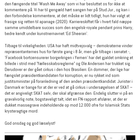
den fængende titel ’Wash Me Away’ som vi har besluttet os for ikke at
kommentere på. Vi har til gengæld hørt sangen her på Stud.Jur., og kan i
den forbindelse kommentere, at det måske er lidt tidligt, hun har valgt at
frasige sig retten til apanage (2020). Karriereskiftet får i hvert fald næppe
samme umiddelbare succes som den engelsk-royale pendant prins Harry,
bedre kendt under kunstnernavnet ‘Ed Sheeran’.
Tilbage til virkeligheden: USA har haft midtvejsvalg – demokraterne vinder
repræsentanternes hus for første gang i 8 år, men går tilbage i senatet -,
’Facebook bortcensurerer borgerkrigen i Yemen’ har det gjaldet omkring et
billede i strid med ”fællesskabsreglerne” og Ole Andersen har trukket sig.
Derudover er der gået cirkus i den hos Brasilien: En dommer, der lige har
fængslet præsidentkandidaten for korruption, er nu rykket ind som
justitsminister på foranledning af den anden præsidentkandidat. Jurister i
Danmark er bange for at der er ved at gå cirkus i undersøgelsen af SKAT –
det er angiveligt SKAT selv, der skal afgrænse den. Endelig slutter vi på en
gravalvorlig note, bogstaveligt talt, idet en FN-rapport afslører, at der er
dukket massegrave indeholdende op mod 12.000 ofre for Islamisk Stats
krysteragtige mord.
God onsdag og god læselyst!