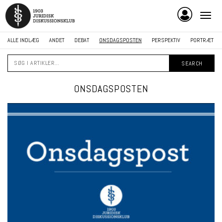
ALLE INDLÆG
ANDET
DEBAT
ONSDAGSPOSTEN
PERSPEKTIV
PORTRÆT
Søg
I
artikler…
ONSDAGSPOSTEN