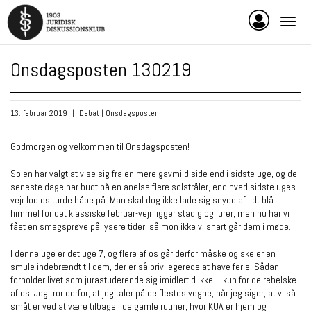
Onsdagsposten 130219
13. februar 2019
|
Debat
|
Onsdagsposten
Godmorgen og velkommen til Onsdagsposten!
Solen har valgt at vise sig fra en mere gavmild side end i sidste uge, og de
seneste dage har budt på en anelse flere solstråler, end hvad sidste uges
vejr lod os turde håbe på. Man skal dog ikke lade sig snyde af lidt blå
himmel for det klassiske februar-vejr ligger stadig og lurer, men nu har vi
fået en smagsprøve på lysere tider, så mon ikke vi snart går dem i møde.
I denne uge er det uge 7, og flere af os går derfor måske og skeler en
smule indebrændt til dem, der er så privilegerede at have ferie. Sådan
forholder livet som jurastuderende sig imidlertid ikke – kun for de rebelske
af os. Jeg tror derfor, at jeg taler på de flestes vegne, når jeg siger, at vi så
småt er ved at være tilbage i de gamle rutiner, hvor KUA er hjem og