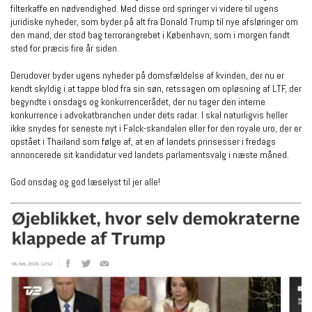
filterkaffe en nødvendighed. Med disse ord springer vi videre til ugens
juridiske nyheder, som byder på alt fra Donald Trump til nye afsløringer om
den mand, der stod bag terrorangrebet i København, som i morgen fandt
sted for præcis fire år siden.
Derudover byder ugens nyheder på domsfældelse af kvinden, der nu er
kendt skyldig i at tappe blod fra sin søn, retssagen om opløsning af LTF, der
begyndte i onsdags og konkurrencerådet, der nu tager den interne
konkurrence i advokatbranchen under dets radar. I skal naturligvis heller
ikke snydes for seneste nyt i Falck-skandalen eller for den royale uro, der er
opstået i Thailand som følge af, at en af landets prinsesser i fredags
annoncerede sit kandidatur ved landets parlamentsvalg i næste måned.
God onsdag og god læselyst til jer alle!