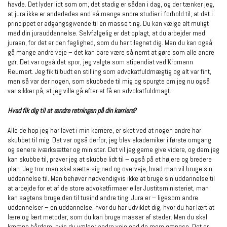
havde. Det lyder lidt som om, det stadig er sådan i dag, og der tænker jeg,
at jura ikke er anderledes end så mange andre studier i forhold til, at det i
princippet er adgangsgivende til en masse ting. Du kan vælge alt muligt
med din jurauddannelse. Selvfølgelig er det oplagt, at du arbejder med
juraen, for det er den faglighed, som du har tilegnet dig. Men du kan også
gå mange andre veje – det kan bare være så nemt at gøre som alle andre
gør. Det var også det spor, jeg valgte som stipendiat ved Kromann
Reumert. Jeg fik tilbudt en stilling som advokatfuldmægtig og alt var fint,
men så var der nogen, som skubbede til mig og spurgte om jeg nu også
var sikker på, at jeg ville gå efter at få en advokatfuldmagt.
Hvad fik dig til at ændre retningen på din karriere?
Alle de hop jeg har lavet i min karriere, er sket ved at nogen andre har
skubbet til mig. Det var også derfor, jeg blev akademiker i første omgang
og senere iværksætter og minister. Det vil jeg gerne give videre, og dem jeg
kan skubbe til, prøver jeg at skubbe lidt til – også på et højere og bredere
plan. Jeg tror man skal sætte sig ned og overveje, hvad man vil bruge sin
uddannelse til. Man behøver nødvendigvis ikke at bruge sin uddannelse til
at arbejde for et af de store advokatfirmaer eller Justitsministeriet, man
kan sagtens bruge den til tusind andre ting. Jura er – ligesom andre
uddannelser – en uddannelse, hvor du har udviklet dig, hvor du har lært at
lære og lært metoder, som du kan bruge masser af steder. Men du skal
kæmpe hårdere, hvis du vælger andre veje end de mere gængse. Det er