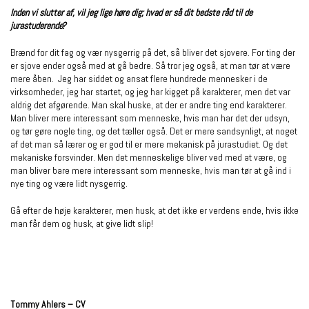
Inden vi slutter af, vil jeg lige høre dig; hvad er så dit bedste råd til de
jurastuderende?
Brænd for dit fag og vær nysgerrig på det, så bliver det sjovere. For ting der
er sjove ender også med at gå bedre. Så tror jeg også, at man tør at være
mere åben. Jeg har siddet og ansat flere hundrede mennesker i de
virksomheder, jeg har startet, og jeg har kigget på karakterer, men det var
aldrig det afgørende. Man skal huske, at der er andre ting end karakterer.
Man bliver mere interessant som menneske, hvis man har det der udsyn,
og tør gøre nogle ting, og det tæller også. Det er mere sandsynligt, at noget
af det man så lærer og er god til er mere mekanisk på jurastudiet. Og det
mekaniske forsvinder. Men det menneskelige bliver ved med at være, og
man bliver bare mere interessant som menneske, hvis man tør at gå ind i
nye ting og være lidt nysgerrig.
Gå efter de høje karakterer, men husk, at det ikke er verdens ende, hvis ikke
man får dem og husk, at give lidt slip!
Tommy Ahlers – CV