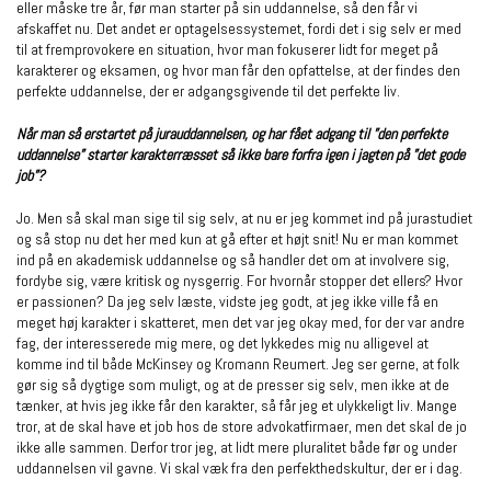
eller måske tre år, før man starter på sin uddannelse, så den får vi
afskaffet nu. Det andet er optagelsessystemet, fordi det i sig selv er med
til at fremprovokere en situation, hvor man fokuserer lidt for meget på
karakterer og eksamen, og hvor man får den opfattelse, at der findes den
perfekte uddannelse, der er adgangsgivende til det perfekte liv.
Når man så erstartet på jurauddannelsen, og har fået adgang til ”den perfekte
uddannelse” starter karakterræsset så ikke bare forfra igen i jagten på ”det gode
job”?
Jo. Men så skal man sige til sig selv, at nu er jeg kommet ind på jurastudiet
og så stop nu det her med kun at gå efter et højt snit! Nu er man kommet
ind på en akademisk uddannelse og så handler det om at involvere sig,
fordybe sig, være kritisk og nysgerrig. For hvornår stopper det ellers? Hvor
er passionen? Da jeg selv læste, vidste jeg godt, at jeg ikke ville få en
meget høj karakter i skatteret, men det var jeg okay med, for der var andre
fag, der interesserede mig mere, og det lykkedes mig nu alligevel at
komme ind til både McKinsey og Kromann Reumert. Jeg ser gerne, at folk
gør sig så dygtige som muligt, og at de presser sig selv, men ikke at de
tænker, at hvis jeg ikke får den karakter, så får jeg et ulykkeligt liv. Mange
tror, at de skal have et job hos de store advokatfirmaer, men det skal de jo
ikke alle sammen. Derfor tror jeg, at lidt mere pluralitet både før og under
uddannelsen vil gavne. Vi skal væk fra den perfekthedskultur, der er i dag.