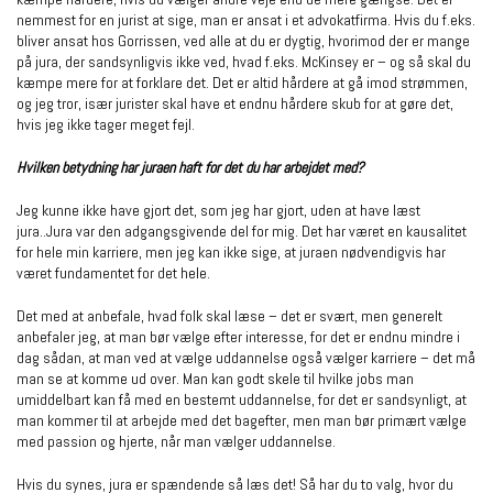
nemmest for en jurist at sige, man er ansat i et advokatfirma. Hvis du f.eks.
bliver ansat hos Gorrissen, ved alle at du er dygtig, hvorimod der er mange
på jura, der sandsynligvis ikke ved, hvad f.eks. McKinsey er – og så skal du
kæmpe mere for at forklare det. Det er altid hårdere at gå imod strømmen,
og jeg tror, især jurister skal have et endnu hårdere skub for at gøre det,
hvis jeg ikke tager meget fejl.
Hvilken betydning har juraen haft for det du har arbejdet med?
Jeg kunne ikke have gjort det, som jeg har gjort, uden at have læst
jura..Jura var den adgangsgivende del for mig. Det har været en kausalitet
for hele min karriere, men jeg kan ikke sige, at juraen nødvendigvis har
været fundamentet for det hele.
Det med at anbefale, hvad folk skal læse – det er svært, men generelt
anbefaler jeg, at man bør vælge efter interesse, for det er endnu mindre i
dag sådan, at man ved at vælge uddannelse også vælger karriere – det må
man se at komme ud over. Man kan godt skele til hvilke jobs man
umiddelbart kan få med en bestemt uddannelse, for det er sandsynligt, at
man kommer til at arbejde med det bagefter, men man bør primært vælge
med passion og hjerte, når man vælger uddannelse.
Hvis du synes, jura er spændende så læs det! Så har du to valg, hvor du