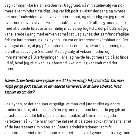
Jeg kommer ikke fra en akademisk baggrund, så mit studievalg var nok
mere eller mindre tilfældigt. Jeg var lidt politisk aktiv dengang og syntes
det samfundsvidenskabelige var interessant, og samtidig var jeg rettet
over mod erhvervslivet. Mine sabbatår, dvs. mine år efter gymnasiet, gik
med at arbejde først to år samtidig med at jeg tog HD 1 del på CBS, så jeg
var allerede i gang med erhvervsområdet. Jeg synes det samfundsfaglige
felt var interessant, og jeg synes jura var en interessant kombination. Det
var også derfor, at jeg på jurastudiet gik i den erhvervsretlige retning og
blandt andet valgte Skatteret, Køb og salg af virksomheder, og
Immaterielret på Overbygningen. Hvis jeg havde brugt mere tid på at finde
ud af, hvad jeg ville, ved jeg såmænd ikke, om jeg var endt med det
samme.
Havde du bestemte overvejelser om dit karrierevalg? På jurastudiet kan man
nogle gange godt tænke, at den eneste karrierevej er at blive advokat, hvad
tænker du om det?
Jeg synes, at det er super ærgerligt, at man ved jurastudiet og andre
studier kun tror, at man kan gå én vej med det, man læser. Da jeg gik på
jurastudiet, var det lidt sådan, at man tænkte, at hvis man fik gode
karakterer, så kunne man komme ind i et af de store advokatfirmaer eller et
af de interessante ministerier i Centraladministrationen, som fx
Justitsministeriet eller Finansministeriet – det var ligesom de to valg, man