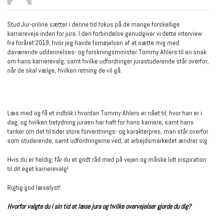
Stud.Jur-online sætter i denne tid fokus på de mange forskellige
karriereveje inden for jura. I den forbindelse genudgiver vi dette interview
fra foråret 2019, hvor jeg havde fornøjelsen af at sætte mig med
daværende uddannelses- og forskningsminister Tommy Ahlers til en snak
om hans karrierevalg, samt hvilke udfordringer jurastuderende står overfor,
når de skal vælge, hvilken retning de vil gå.
Læs med og få et indblik i hvordan Tommy Ahlers er nået til, hvor han er i
dag, og hvilken betydning juraen har haft for hans karriere, samt hans
tanker om det til tider store forventnings- og karakterpres, man står overfor
som studerende, samt udfordringerne ved, at arbejdsmarkedet ændrer sig.
Hvis du er heldig, får du et godt råd med på vejen og måske lidt inspiration
til dit eget karrierevalg!
Rigtig god læselyst!
Hvorfor valgte du i sin tid at læse jura og hvilke overvejelser gjorde du dig?