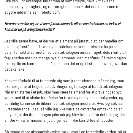
ikke kan. For eksempel lærer man at samarbejde, have kritisk sans,
passion, nysgerrighed, og retfærdighedssans – det er alt sammen med til
at gøre uddannelsen ”robotproof”.
Hvordan tænker du, at vi som jurastuderende ellers kan forberede os inden vi
kommer ud på arbejdsmarkedet?
Jeg ville gerne have, at der var et element på jurastudiet, der handler om
teknologiforståelse. Teknologiforståelsen er yderst relevant for jurister,
dels i forhold til at forstå hvordan teknologien ændrer faget, dels i forhold til
fagligheden med de mange nye dilemmaer, den medfører. Så teknologien
skal spille en kæmpe rolle på jura, men det er op til studienævnet, hvordan
det skal ske.
Konkret i forhold til at forberede sig som jurastuderende, så tror jeg, man
skal sørge for at følge med udviklingen og forsøge at forstå teknologien.
Når man starter i et job, skal man være talsmand for at prøve noget nyt,
være med til at skabe forståelse for teknologien og dens muligheder, og
samtidig kunne se de dilemmaer teknologien medfører. Hvis jeg selv var
jurastuderende i dag, så ville jeg ikke være bekymret for om teknologien
betyder, at der ikke er nogen jobs når jeg blev færdig – for det tror jeg, der
er. Der vil være masser af job til jer, som ikke kan løftes af robotter.
Så længe vi har økonomisk vækst, og vi lever i en foranderlig verden, så er