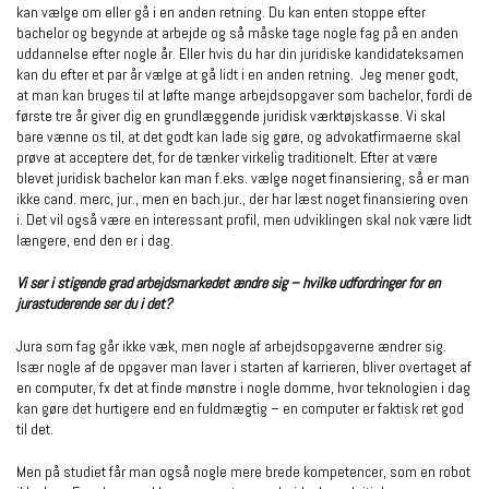
kan vælge om eller gå i en anden retning. Du kan enten stoppe efter
bachelor og begynde at arbejde og så måske tage nogle fag på en anden
uddannelse efter nogle år. Eller hvis du har din juridiske kandidateksamen
kan du efter et par år vælge at gå lidt i en anden retning. Jeg mener godt,
at man kan bruges til at løfte mange arbejdsopgaver som bachelor, fordi de
første tre år giver dig en grundlæggende juridisk værktøjskasse. Vi skal
bare vænne os til, at det godt kan lade sig gøre, og advokatfirmaerne skal
prøve at acceptere det, for de tænker virkelig traditionelt. Efter at være
blevet juridisk bachelor kan man f.eks. vælge noget finansiering, så er man
ikke cand. merc, jur., men en bach.jur., der har læst noget finansiering oven
i. Det vil også være en interessant profil, men udviklingen skal nok være lidt
længere, end den er i dag.
Vi ser i stigende grad arbejdsmarkedet ændre sig – hvilke udfordringer for en
jurastuderende ser du i det?
Jura som fag går ikke væk, men nogle af arbejdsopgaverne ændrer sig.
Især nogle af de opgaver man laver i starten af karrieren, bliver overtaget af
en computer, fx det at finde mønstre i nogle domme, hvor teknologien i dag
kan gøre det hurtigere end en fuldmægtig – en computer er faktisk ret god
til det.
Men på studiet får man også nogle mere brede kompetencer, som en robot