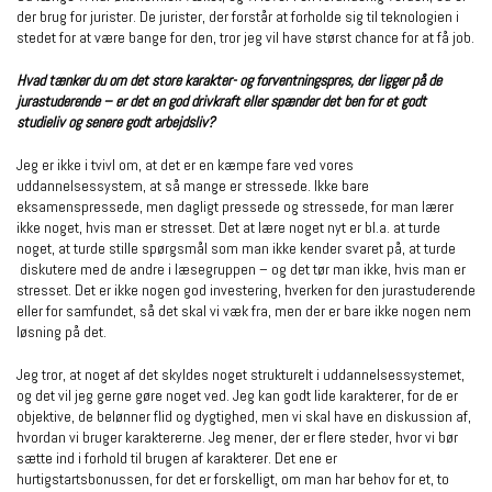
der brug for jurister. De jurister, der forstår at forholde sig til teknologien i
stedet for at være bange for den, tror jeg vil have størst chance for at få job.
Hvad tænker du om det store karakter- og forventningspres, der ligger på de
jurastuderende – er det en god drivkraft eller spænder det ben for et godt
studieliv og senere godt arbejdsliv?
Jeg er ikke i tvivl om, at det er en kæmpe fare ved vores
uddannelsessystem, at så mange er stressede. Ikke bare
eksamenspressede, men dagligt pressede og stressede, for man lærer
ikke noget, hvis man er stresset. Det at lære noget nyt er bl.a. at turde
noget, at turde stille spørgsmål som man ikke kender svaret på, at turde
diskutere med de andre i læsegruppen – og det tør man ikke, hvis man er
stresset. Det er ikke nogen god investering, hverken for den jurastuderende
eller for samfundet, så det skal vi væk fra, men der er bare ikke nogen nem
løsning på det.
Jeg tror, at noget af det skyldes noget strukturelt i uddannelsessystemet,
og det vil jeg gerne gøre noget ved. Jeg kan godt lide karakterer, for de er
objektive, de belønner flid og dygtighed, men vi skal have en diskussion af,
hvordan vi bruger karaktererne. Jeg mener, der er flere steder, hvor vi bør
sætte ind i forhold til brugen af karakterer. Det ene er
hurtigstartsbonussen, for det er forskelligt, om man har behov for et, to