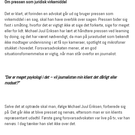
Om pressen som juridisk virkemiddel
Det er klart, at forinden en advokat går ud og bruger pressen som
virkemiddel i en sag, skal han have overblik over sagen. Pressen bider sig
fast i småting, hvorfor det er vigtigt ikke at sige det forkerte, sige for meget
eller for lidt. Michael Juul Eriksen har lært at håndtere pressen ved learning
by doing, og det har været nødvendigt, da man på jurastudiet som bekendt
ikke modtager undervisning i at få syv kameraer, spotlight og mikrofoner
stukket i hovedet. Forsvarsadvokaten mener, at en god
situationsfornemmelse er vigtig, når man står overfor en journalist.
”Der er meget psykologi i det – vil journalisten min klient det dårligt eller
modsat?”
Selve det at optræde skal man, ifølge Michael Juul Eriksen, forberede sig
på. Det går ikke at blive presset og nervøs, eftersom man er sin klients
repræsentant udadtil. Første gang forsvarsadvokaten var live på tv, var han
nervøs. I dag tænker han slet ikke over det.