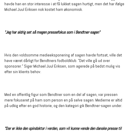
havde han en stor interesse i at få lukket sagen hurtigt, men det har ifølge
Michael Juul Eriksen nok kostet ham økonomisk.
”Jeg har aldrig set så megen pressefokus som i Bendtner-sagen”
Hvis den voldsomme medieeksponering af sagen havde fortsat, ville det
have været dårligt for Bendtners fodboldklub. ”Det ville gå ud over
sponsorer.” Siger Michael Juul Eriksen, som agerede på bedst mulig vis
efter sin klients behov.
Med en offentlig figur som Bendtner som en del af sagen, var pressen
mere fokuseret på ham som person en på selve sagen. Medierne er altid
på udkig efter en god historie, og den kategori gik Bendtner-sagen under.
”Der er ikke den spindoktor i verden, som vil kunne vende den danske presse til