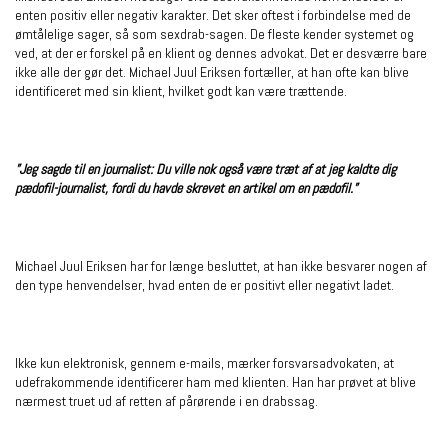
enten positiv eller negativ karakter. Det sker oftest i forbindelse med de
ømtålelige sager, så som sexdrab-sagen. De fleste kender systemet og
ved, at der er forskel på en klient og dennes advokat. Det er desværre bare
ikke alle der gør det. Michael Juul Eriksen fortæller, at han ofte kan blive
identificeret med sin klient, hvilket godt kan være trættende.
”Jeg sagde til en journalist: Du ville nok også være træt af at jeg kaldte dig
pædofil-journalist, fordi du havde skrevet en artikel om en pædofil.”
Michael Juul Eriksen har for længe besluttet, at han ikke besvarer nogen af
den type henvendelser, hvad enten de er positivt eller negativt ladet.
Ikke kun elektronisk, gennem e-mails, mærker forsvarsadvokaten, at
udefrakommende identificerer ham med klienten. Han har prøvet at blive
nærmest truet ud af retten af pårørende i en drabssag.