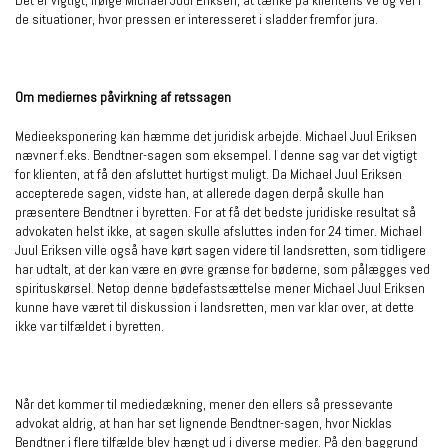
Det er vigtigt, ifølge Michael Juul Eriksen, at tænke på klientens ve og vel i
de situationer, hvor pressen er interesseret i sladder fremfor jura.
Om mediernes påvirkning af retssagen
Medieeksponering kan hæmme det juridisk arbejde. Michael Juul Eriksen
nævner f.eks. Bendtner-sagen som eksempel. I denne sag var det vigtigt
for klienten, at få den afsluttet hurtigst muligt. Da Michael Juul Eriksen
accepterede sagen, vidste han, at allerede dagen derpå skulle han
præsentere Bendtner i byretten. For at få det bedste juridiske resultat så
advokaten helst ikke, at sagen skulle afsluttes inden for 24 timer. Michael
Juul Eriksen ville også have kørt sagen videre til landsretten, som tidligere
har udtalt, at der kan være en øvre grænse for bøderne, som pålægges ved
spirituskørsel. Netop denne bødefastsættelse mener Michael Juul Eriksen
kunne have været til diskussion i landsretten, men var klar over, at dette
ikke var tilfældet i byretten.
Når det kommer til mediedækning, mener den ellers så pressevante
advokat aldrig, at han har set lignende Bendtner-sagen, hvor Nicklas
Bendtner i flere tilfælde blev hængt ud i diverse medier. På den baggrund