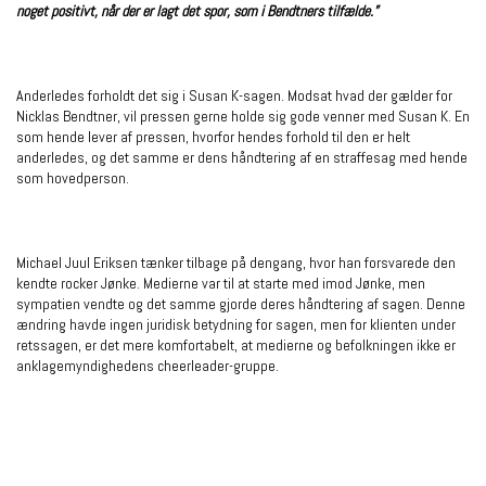
noget positivt, når der er lagt det spor, som i Bendtners tilfælde.”
Anderledes forholdt det sig i Susan K-sagen. Modsat hvad der gælder for
Nicklas Bendtner, vil pressen gerne holde sig gode venner med Susan K. En
som hende lever af pressen, hvorfor hendes forhold til den er helt
anderledes, og det samme er dens håndtering af en straffesag med hende
som hovedperson.
Michael Juul Eriksen tænker tilbage på dengang, hvor han forsvarede den
kendte rocker Jønke. Medierne var til at starte med imod Jønke, men
sympatien vendte og det samme gjorde deres håndtering af sagen. Denne
ændring havde ingen juridisk betydning for sagen, men for klienten under
retssagen, er det mere komfortabelt, at medierne og befolkningen ikke er
anklagemyndighedens cheerleader-gruppe.