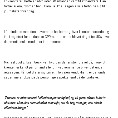
Eriksen fører. Dette er advokaten efterhånden vant til at håndtere. Han
fortæller om, hvordan han i Camilla Broe–sagen skulle forholde sig til
journalister hver dag.
I forbindelse med den nuværende hacker-sag, hvor klienten hackede sig
ind i registret for de danske CPR-numre, er der blevet ringet fra USA, hvor
de amerikanske medier er interesserede.
Michael Juul Eriksen beskriver, hvordan der er stor forskel på, hvorvidt
klienten er kendt på forhånd eller om vedkommende bliver det under
retssagen. Når det drejer sig om en i forvejen kendt klient, er der under
sagen mere fokus på de personlige aspekter end på de juridiske.
”Pressen er interesseret i klientens personlighed, og vil gerne skrive kulørte
historier. Man skal som advokat overveje, om de ting man gør, kan skade
klientens image.”