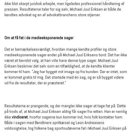
ikke blot skarpt juridisk arbejde, men ligeledes professionel håndtering af
pressen. Resultaterne taler for sig selv, Michael Juul Eriksen er både de
kendtes advokat og en af advokatbranchens store stjerner.
Om at få fat i de medieeksponerede sager
Det er bemærkelsesværdigt, hvordan mange kendte profiler og store
medieeksponerede sager ender på Michael Juul Eriksens bord. Det har ikke
været et bevidst valg, at han ville have denne type sager. Michael Juul
Eriksen beskriver det selv som en tilfældighed, at de kendte klienter
kommer til ham. ”Jeg har bygget mit image op fra bunden. Der er intet, som
er kommet gratis til mig. Det startede med én sag, og er så bygget videre
ud fra de resultater, der er præsteret.”
Resultaterne er prangende, og der mangler ikke sager at tage fat på. Dette
på trods af, at Michael Juul Eriksen aldrig får sager fra retten. Han er nemlig
ikke
vindiceret
, hvorfor sagerne kun kommer ind, hvis folk kontakter ham.
Både i sagen med Bendtners spritkørsel og Leon Andreasens
voldssigtelse, tog folkene bag sportsudøverne fat i Michael Juul Eriksen på