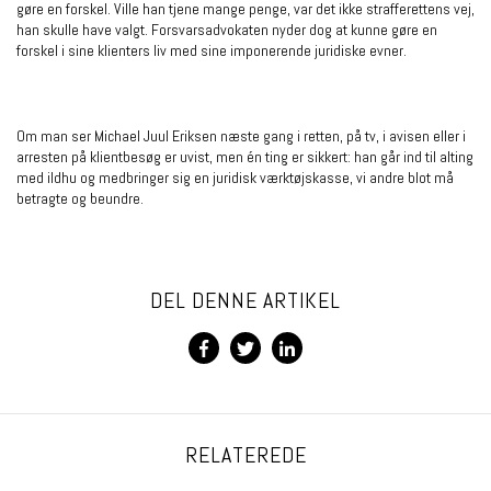
gøre en forskel. Ville han tjene mange penge, var det ikke strafferettens vej,
han skulle have valgt. Forsvarsadvokaten nyder dog at kunne gøre en
forskel i sine klienters liv med sine imponerende juridiske evner.
Om man ser Michael Juul Eriksen næste gang i retten, på tv, i avisen eller i
arresten på klientbesøg er uvist, men én ting er sikkert: han går ind til alting
med ildhu og medbringer sig en juridisk værktøjskasse, vi andre blot må
betragte og beundre.
DEL DENNE ARTIKEL
RELATEREDE