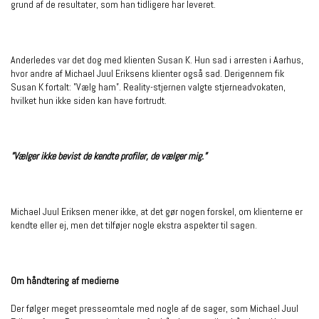
grund af de resultater, som han tidligere har leveret.
Anderledes var det dog med klienten Susan K. Hun sad i arresten i Aarhus,
hvor andre af Michael Juul Eriksens klienter også sad. Derigennem fik
Susan K fortalt: ”Vælg ham”. Reality-stjernen valgte stjerneadvokaten,
hvilket hun ikke siden kan have fortrudt.
”Vælger ikke bevist de kendte profiler, de vælger mig.”
Michael Juul Eriksen mener ikke, at det gør nogen forskel, om klienterne er
kendte eller ej, men det tilføjer nogle ekstra aspekter til sagen.
Om håndtering af medierne
Der følger meget presseomtale med nogle af de sager, som Michael Juul