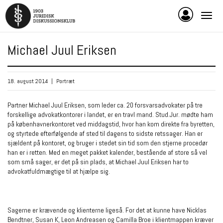
Michael Juul Eriksen
18. august 2014
|
Portræt
Partner Michael Juul Eriksen, som leder ca. 20 forsvarsadvokater på tre
forskellige advokatkontorer i landet, er en travl mand. Stud.Jur. mødte ham
på københavnerkontoret ved middagstid, hvor han kom direkte fra byretten,
og styrtede efterfølgende af sted til dagens to sidste retssager. Han er
sjældent på kontoret, og bruger i stedet sin tid som den stjerne procedør
han er i retten. Med en meget pakket kalender, bestående af store så vel
som små sager, er det på sin plads, at Michael Juul Eriksen har to
advokatfuldmægtige til at hjælpe sig.
Sagerne er krævende og klienterne ligeså. For det at kunne have Nicklas
Bendtner, Susan K, Leon Andreasen og Camilla Broe i klientmappen kræver