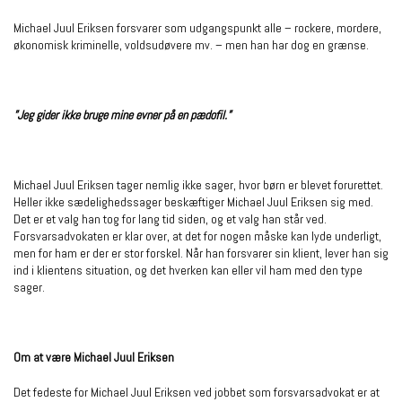
Michael Juul Eriksen forsvarer som udgangspunkt alle – rockere, mordere,
økonomisk kriminelle, voldsudøvere mv. – men han har dog en grænse.
”Jeg gider ikke bruge mine evner på en pædofil.”
Michael Juul Eriksen tager nemlig ikke sager, hvor børn er blevet forurettet.
Heller ikke sædelighedssager beskæftiger Michael Juul Eriksen sig med.
Det er et valg han tog for lang tid siden, og et valg han står ved.
Forsvarsadvokaten er klar over, at det for nogen måske kan lyde underligt,
men for ham er der er stor forskel. Når han forsvarer sin klient, lever han sig
ind i klientens situation, og det hverken kan eller vil ham med den type
sager.
Om at være Michael Juul Eriksen
Det fedeste for Michael Juul Eriksen ved jobbet som forsvarsadvokat er at