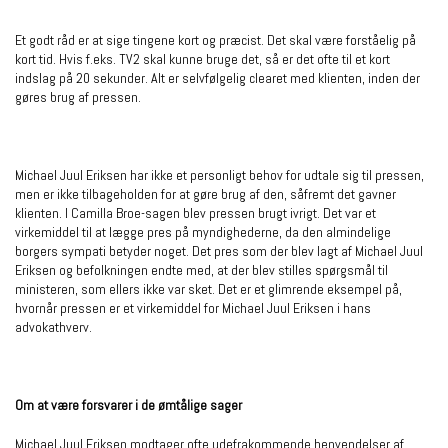
Et godt råd er at sige tingene kort og præcist. Det skal være forståelig på
kort tid. Hvis f.eks. TV2 skal kunne bruge det, så er det ofte til et kort
indslag på 20 sekunder. Alt er selvfølgelig clearet med klienten, inden der
gøres brug af pressen.
Michael Juul Eriksen har ikke et personligt behov for udtale sig til pressen,
men er ikke tilbageholden for at gøre brug af den, såfremt det gavner
klienten. I Camilla Broe-sagen blev pressen brugt ivrigt. Det var et
virkemiddel til at lægge pres på myndighederne, da den almindelige
borgers sympati betyder noget. Det pres som der blev lagt af Michael Juul
Eriksen og befolkningen endte med, at der blev stilles spørgsmål til
ministeren, som ellers ikke var sket. Det er et glimrende eksempel på,
hvornår pressen er et virkemiddel for Michael Juul Eriksen i hans
advokathverv.
Om at være forsvarer i de ømtålige sager
Michael Juul Eriksen modtager ofte udefrakommende henvendelser af